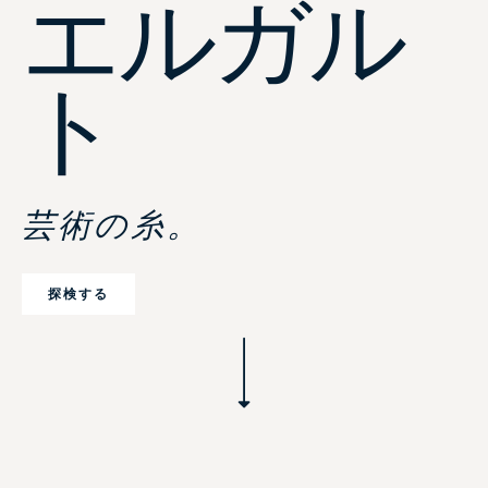
エルガル
ト
芸術の糸。
探検する