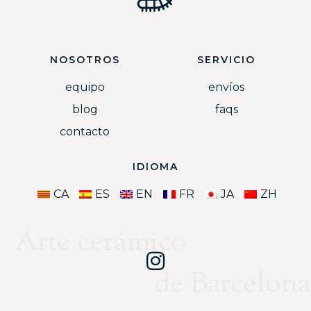
NOSOTROS
SERVICIO
equipo
envíos
blog
faqs
contacto
IDIOMA
CA
ES
EN
FR
JA
ZH
Arte cerámico
de Barcelona