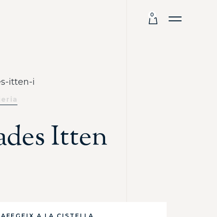
0
s-itten-i
ieria
ades Itten
AFEGEIX A LA CISTELLA