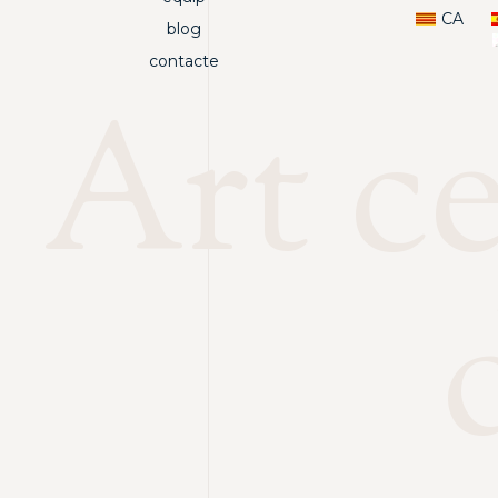
CA
blog
contacte
Art c