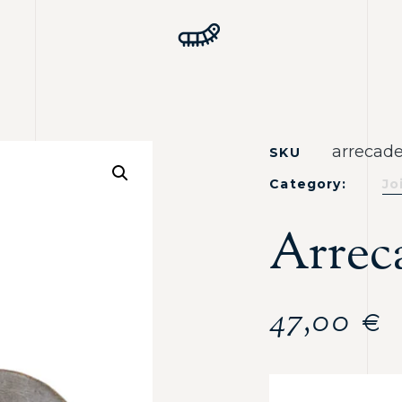
arrecade
SKU
Category:
Jo
Arrec
47,00
€