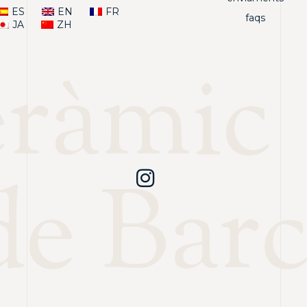
ES
EN
FR
faqs
JA
ZH
eràmic
de Bar