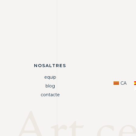
NOSALTRES
equip
CA
blog
contacte
Art c