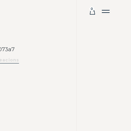
0
073a7
eacions