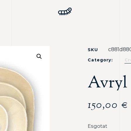
c881d88
SKU
Category:
Cr
Avryl
150,00
€
Esgotat