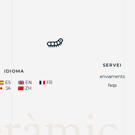
SERVEI
IDIOMA
enviaments
ES
EN
FR
faqs
JA
ZH
eràmic