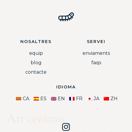
NOSALTRES
SERVEI
equip
enviaments
blog
faqs
contacte
IDIOMA
CA
ES
EN
FR
JA
ZH
Art ceràmic