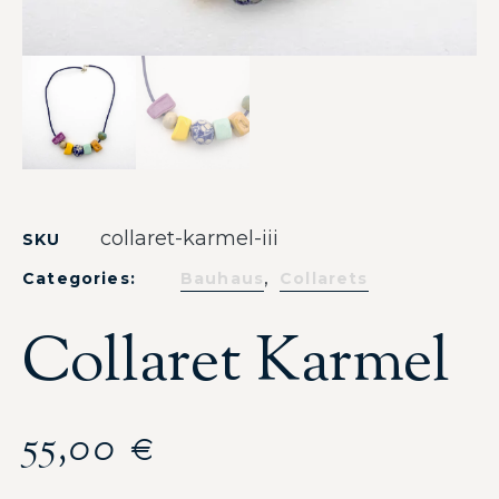
collaret-karmel-iii
SKU
,
Categories:
Bauhaus
Collarets
Collaret Karmel
55,00
€