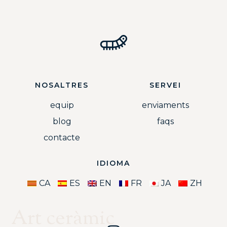
NOSALTRES
SERVEI
equip
enviaments
blog
faqs
contacte
IDIOMA
CA
ES
EN
FR
JA
ZH
Art ceràmic