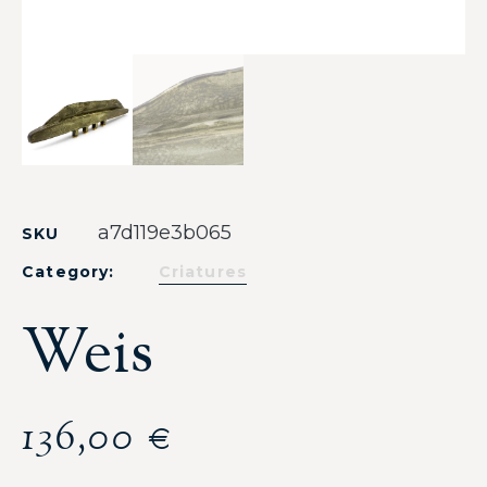
a7d119e3b065
SKU
Category:
Criatures
Weis
136,00
€