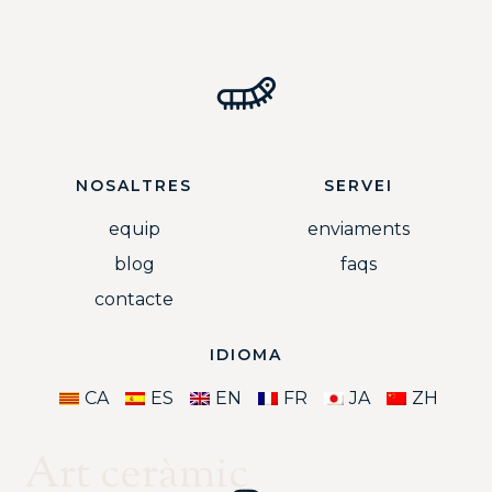
NOSALTRES
SERVEI
equip
enviaments
blog
faqs
contacte
IDIOMA
CA
ES
EN
FR
JA
ZH
Art ceràmic